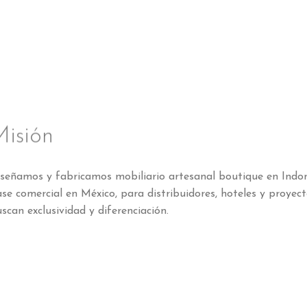
isión
señamos y fabricamos mobiliario artesanal boutique en Indon
ase
comercial en México, para distribuidores, hoteles y proyec
uscan
exclusividad y diferenciación
.