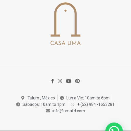
Tulum , México
Lun a Vie: 10am to 6pm
Sábados: 10am to 1pm
+ (52) 984 -1653281
info@umafd.com