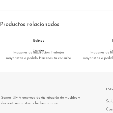
Productos relacionados
Balines
Espejos
Es
Imagenes de inspiracion Trabajos
Imagenes de in
mayoristas a pedido Hacenos tu consulta
mayoristas a pedi
ESP
Somos UMA empresa de distribución de muebles y
Sal
decorativos costeros hechos a mano.
Co