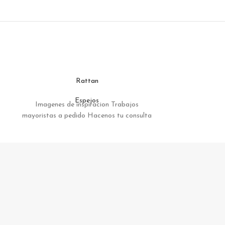
Rattan
Espejos
Imagenes de inspiracion Trabajos
Imagenes de
mayoristas a pedido Hacenos tu consulta
mayoristas a p