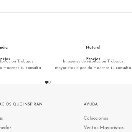
India
Natural
pejos
Espejos
spiracion Trabajos
Imagenes de inspiracion Trabajos
do Hacenos tu consulta
mayoristas a pedido Hacenos tu consulta
ACIOS QUE INSPIRAN
AYUDA
as
Colecciones
medor
Ventas Mayoristas