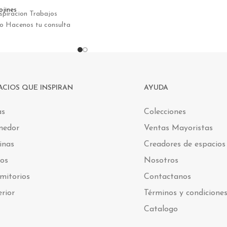
ojines
spiracion Trabajos
do Hacenos tu consulta
ACIOS QUE INSPIRAN
AYUDA
as
Colecciones
medor
Ventas Mayoristas
inas
Creadores de espacios
os
Nosotros
mitorios
Contactanos
erior
Términos y condicione
Catalogo