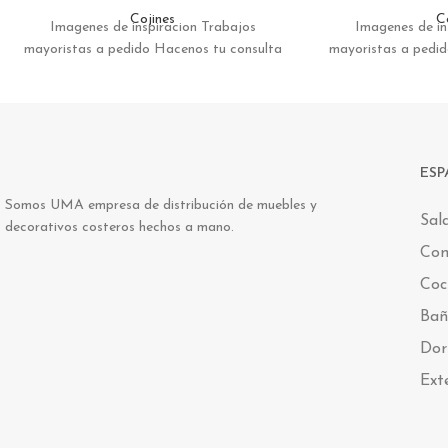
Cojines
C
Imagenes de inspiracion Trabajos
Imagenes de in
mayoristas a pedido Hacenos tu consulta
mayoristas a pedi
ESP
Somos UMA empresa de distribución de muebles y
Sal
decorativos costeros hechos a mano.
Co
Coc
Bañ
Dor
Ext