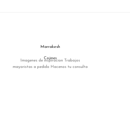
Marrakesh
Cojines
Imagenes de inspiracion Trabajos
Imagenes de
mayoristas a pedido Hacenos tu consulta
mayoristas a p