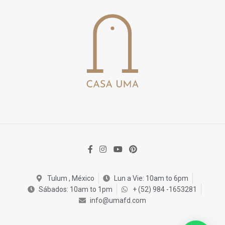
Tulum , México
Lun a Vie: 10am to 6pm
Sábados: 10am to 1pm
+ (52) 984 -1653281
info@umafd.com