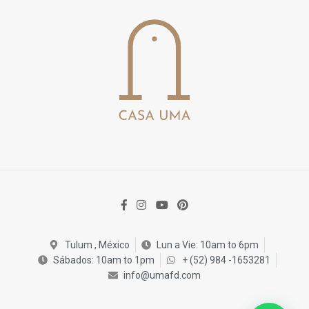
Tulum , México
Lun a Vie: 10am to 6pm
Sábados: 10am to 1pm
+ (52) 984 -1653281
info@umafd.com