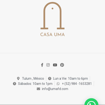
Tulum , México
Lun a Vie: 10am to 6pm
Sábados: 10am to 1pm
+ (52) 984 -1653281
info@umafd.com