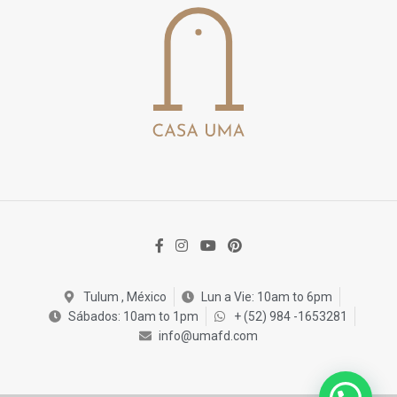
Tulum , México
Lun a Vie: 10am to 6pm
Sábados: 10am to 1pm
+ (52) 984 -1653281
info@umafd.com