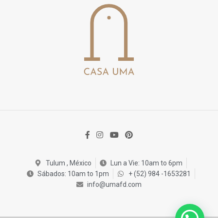
Tulum , México
Lun a Vie: 10am to 6pm
Sábados: 10am to 1pm
+ (52) 984 -1653281
info@umafd.com