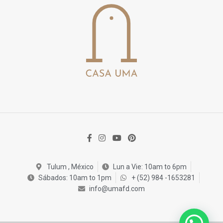
Tulum , México
Lun a Vie: 10am to 6pm
Sábados: 10am to 1pm
+ (52) 984 -1653281
info@umafd.com