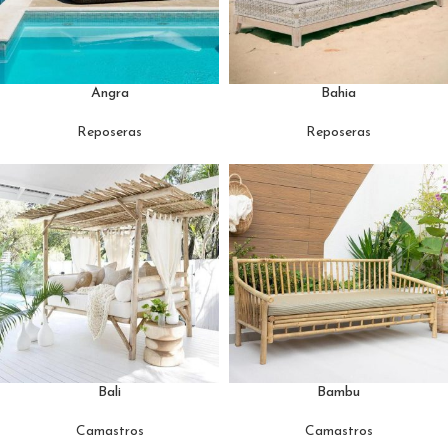
Angra
Bahia
Reposeras
Reposeras
Bali
Bambu
Camastros
Camastros