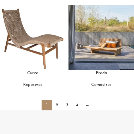
Curve
Freda
Reposeras
Camastros
1
2
3
4
→