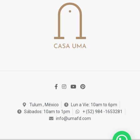
Tulum , México
Lun a Vie: 10am to 6pm
Sábados: 10am to 1pm
+ (52) 984 -1653281
info@umafd.com