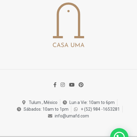
Tulum , México
Lun a Vie: 10am to 6pm
Sábados: 10am to 1pm
+ (52) 984 -1653281
info@umafd.com