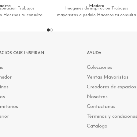
adera
Madera
spiracion Trabajos
Imagenes de inspiracion Trabajos
do Hacenos tu consulta
mayoristas a pedido Hacenos tu consulta
ACIOS QUE INSPIRAN
AYUDA
as
Colecciones
medor
Ventas Mayoristas
inas
Creadores de espacios
os
Nosotros
mitorios
Contactanos
erior
Términos y condicione
Catalogo