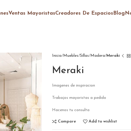
ones
Ventas Mayoristas
Creadores De Espacios
Blog
No
Inicio
Muebles
Sillas
Madera
Meraki
Meraki
Imagenes de inspiracion
Trabajos mayoristas a pedido
Hacenos tu consulta
Compare
Add to wishlist