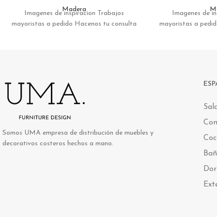
Madera
M
Imagenes de inspiracion Trabajos
Imagenes de in
mayoristas a pedido Hacenos tu consulta
mayoristas a pedi
ESP
Sal
Co
Somos UMA empresa de distribución de muebles y
Coc
decorativos costeros hechos a mano.
Bañ
Dor
Ext