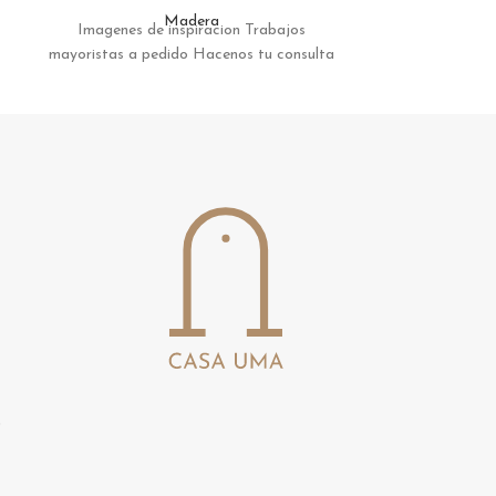
Madera
Imagenes de inspiracion Trabajos
Imagenes de
mayoristas a pedido Hacenos tu consulta
mayoristas a p
s