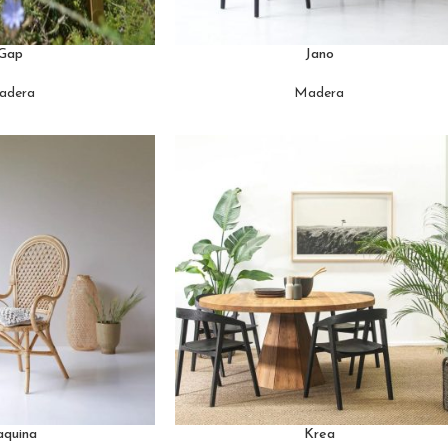
Gap
Jano
adera
Madera
aquina
Krea