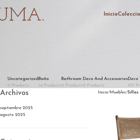
Inicio
Colecci
Uncategorized
Baño
Bathroom
Deco And Accessories
Deco 
0 Products
14 Products
0 Products
0 Products
107 P
Archivos
Inicio
Muebles
Sillas
septiembre 2025
agosto 2025