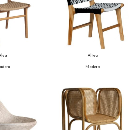
Alea
Altea
adera
Madera