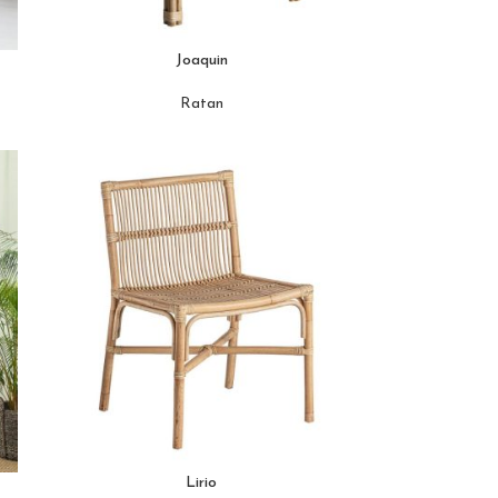
Joaquin
Ratan
Lirio