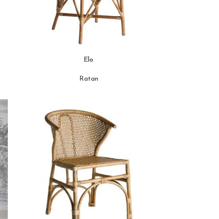
Elo
Ratan