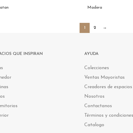
atan
Madera
1
2
→
ACIOS QUE INSPIRAN
AYUDA
as
Colecciones
medor
Ventas Mayoristas
inas
Creadores de espacios
os
Nosotros
mitorios
Contactanos
erior
Términos y condicione
Catalogo