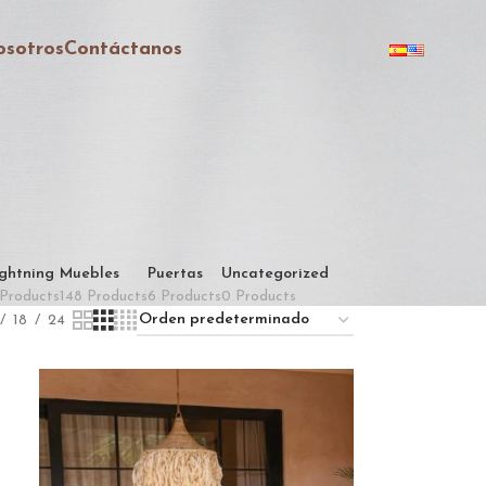
sotros
Contáctanos
ghtning
Muebles
Puertas
Uncategorized
Products
148 Products
6 Products
0 Products
18
24