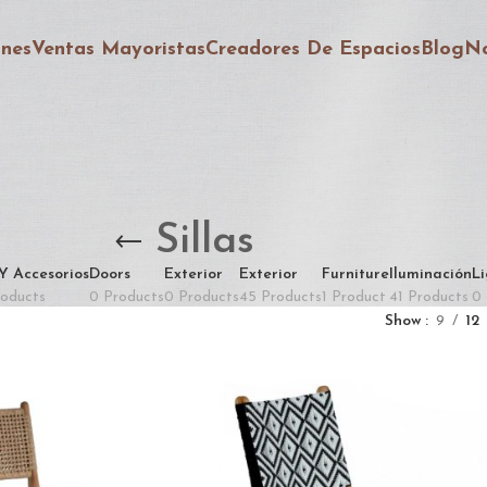
ones
Ventas Mayoristas
Creadores De Espacios
Blog
No
Sillas
Y Accesorios
Doors
Exterior
Exterior
Furniture
Iluminación
Li
roducts
0 Products
0 Products
45 Products
1 Product
41 Products
0 
Show
9
12