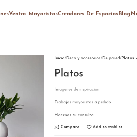
ones
Ventas Mayoristas
Creadores De Espacios
Blog
No
Inicio
Deco y accesorios
De pared
Platos
Platos
Imagenes de inspiracion
Trabajos mayoristas a pedido
Hacenos tu consulta
Compare
Add to wishlist