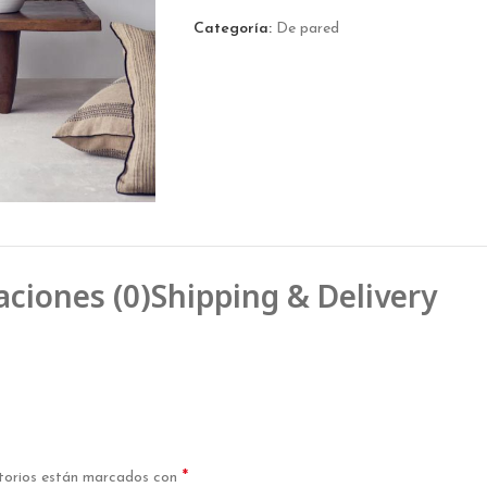
Categoría:
De pared
aciones (0)
Shipping & Delivery
*
torios están marcados con