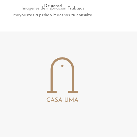
De pared
Imagenes de inspiracion Trabajos
Imagenes de
mayoristas a pedido Hacenos tu consulta
mayoristas a p
s