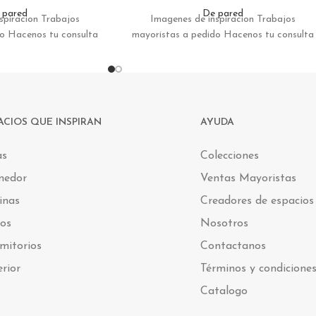
 pared
De pared
spiracion Trabajos
Imagenes de inspiracion Trabajos
do Hacenos tu consulta
mayoristas a pedido Hacenos tu consulta
ACIOS QUE INSPIRAN
AYUDA
as
Colecciones
medor
Ventas Mayoristas
inas
Creadores de espacios
os
Nosotros
mitorios
Contactanos
erior
Términos y condicione
Catalogo