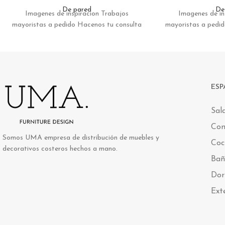
De pared
De
Imagenes de inspiracion Trabajos
Imagenes de in
mayoristas a pedido Hacenos tu consulta
mayoristas a pedi
ESP
Sal
Co
Somos UMA empresa de distribución de muebles y
Coc
decorativos costeros hechos a mano.
Bañ
Dor
Ext