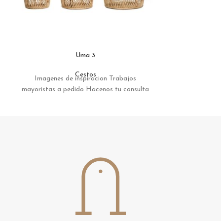
Uma 3
Cestos
Imagenes de inspiracion Trabajos
Imagenes de
mayoristas a pedido Hacenos tu consulta
mayoristas a p