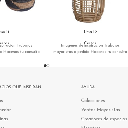
ma 11
Uma 12
estos
Cestos
spiracion Trabajos
Imagenes de inspiracion Trabajos
do Hacenos tu consulta
mayoristas a pedido Hacenos tu consulta
ACIOS QUE INSPIRAN
AYUDA
as
Colecciones
medor
Ventas Mayoristas
inas
Creadores de espacios