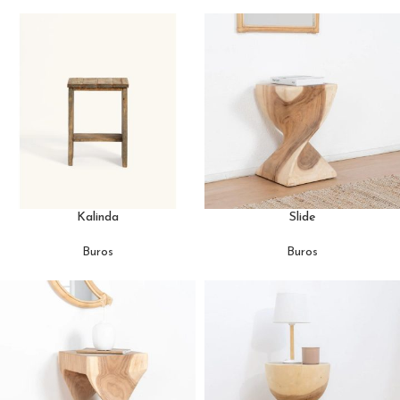
Kalinda
Slide
Buros
Buros