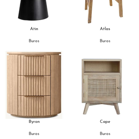
Atin
Atlas
Buros
Buros
Byron
Cape
Buros
Buros