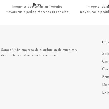
Buros
B
Imagenes de inspiracion Trabajos
Imagenes de in
mayoristas a pedido Hacenos tu consulta
mayoristas a pedi
ESP
Somos UMA empresa de distribución de muebles y
Sal
decorativos costeros hechos a mano.
Co
Coc
Bañ
Dor
Ext