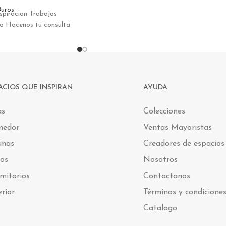
uros
spiracion Trabajos
do Hacenos tu consulta
ACIOS QUE INSPIRAN
AYUDA
as
Colecciones
medor
Ventas Mayoristas
inas
Creadores de espacios
os
Nosotros
mitorios
Contactanos
erior
Términos y condicione
Catalogo