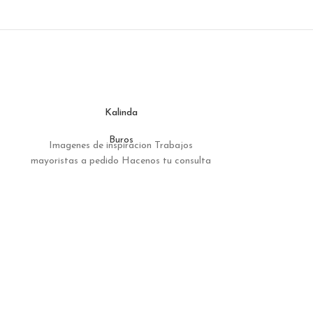
Kalinda
Buros
Imagenes de inspiracion Trabajos
Imagenes de
mayoristas a pedido Hacenos tu consulta
mayoristas a p