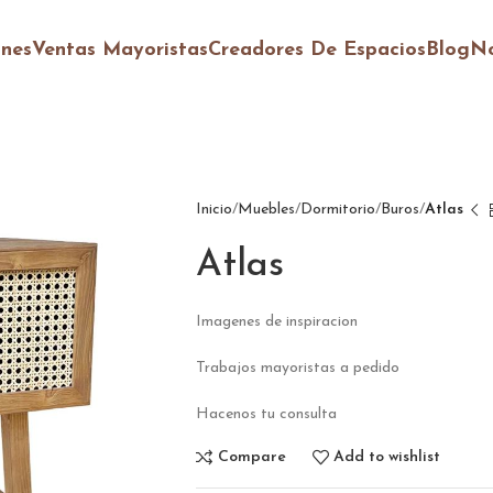
ones
Ventas Mayoristas
Creadores De Espacios
Blog
No
Inicio
Muebles
Dormitorio
Buros
Atlas
Atlas
Imagenes de inspiracion
Trabajos mayoristas a pedido
Hacenos tu consulta
Compare
Add to wishlist