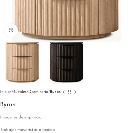
Click to enlarge
Inicio
Muebles
Dormitorio
Buros
Byron
Imagenes de inspiracion
Trabajos mayoristas a pedido