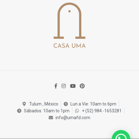
Tulum , México
Lun a Vie: 10am to 6pm
Sábados: 10am to 1pm
+ (52) 984 -1653281
info@umafd.com